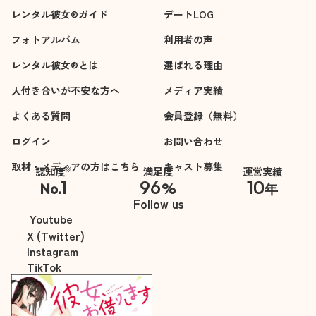
レンタル彼女®ガイド
デートLOG
フォトアルバム
利用者の声
レンタル彼女®とは
選ばれる理由
人付き合いが不安な方へ
メディア実績
よくある質問
会員登録（無料）
ログイン
お問い合わせ
取材・メディアの方はこちら
キャスト募集
※
認知度
満足度
運営実績
1
96
10
No.
%
年
※自社調べ
Follow us
Youtube
X (Twitter)
Instagram
TikTok