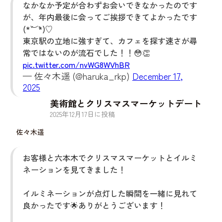
なかなか予定が合わずお会いできなかったのです
が、年内最後に会ってご挨拶できてよかったです
(*´︶`*)♡
東京駅の立地に強すぎて、カフェを探す速さが尋
常ではないのが流石でした！！😳👏
pic.twitter.com/nvWG8WVhBR
— 佐々木遥 (@haruka_rkp)
December 17,
2025
美術館とクリスマスマーケットデート
2025
年
12
月
17
日に投稿
佐々木遥
お客様と六本木でクリスマスマーケットとイルミ
ネーションを見てきました！
イルミネーションが点灯した瞬間を一緒に見れて
良かったです🌟ありがとうございます！