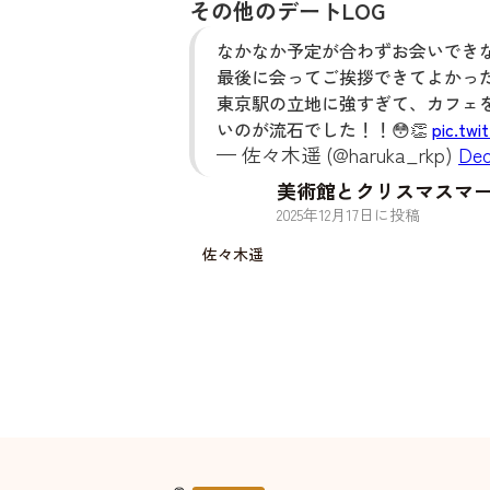
その他のデートLOG
なかなか予定が合わずお会いでき
最後に会ってご挨拶できてよかったです
東京駅の立地に強すぎて、カフェ
いのが流石でした！！😳👏
pic.tw
— 佐々木遥 (@haruka_rkp)
Dec
美術館とクリスマスマ
2025
年
12
月
17
日に投稿
佐々木遥