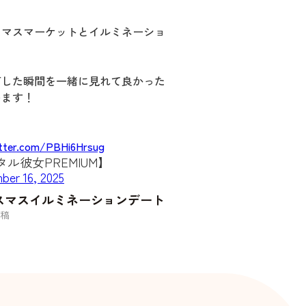
スマスマーケットとイルミネーショ
灯した瞬間を一緒に見れて良かった
います！
itter.com/PBHi6Hrsug
ル彼女PREMIUM】
ber 16, 2025
スマスイルミネーションデート
稿