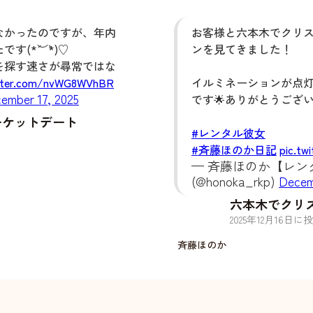
なかったのですが、年内
お客様と六本木でクリ
(*´︶`*)♡
ンを見てきました！
を探す速さが尋常ではな
itter.com/nvWG8WVhBR
イルミネーションが点
ember 17, 2025
です🌟ありがとうござ
ーケットデート
#レンタル彼女
#斉藤ほのか日記
pic.tw
— 斉藤ほのか【レンタ
(@honoka_rkp)
Decem
六本木でクリ
2025
年
12
月
16
日に投
斉藤ほのか