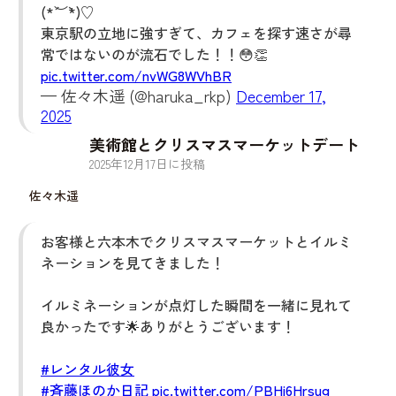
(*´︶`*)♡
東京駅の立地に強すぎて、カフェを探す速さが尋
常ではないのが流石でした！！😳👏
pic.twitter.com/nvWG8WVhBR
— 佐々木遥 (@haruka_rkp)
December 17,
2025
美術館とクリスマスマーケットデート
2025
年
12
月
17
日に投稿
佐々木遥
お客様と六本木でクリスマスマーケットとイルミ
ネーションを見てきました！
イルミネーションが点灯した瞬間を一緒に見れて
良かったです🌟ありがとうございます！
#レンタル彼女
#斉藤ほのか日記
pic.twitter.com/PBHi6Hrsug