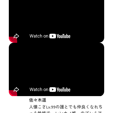
佐々木遥
人懐こさLv.99の誰とでも仲良くなれち
ゃう性格で、レンカノ唯一のプレミア