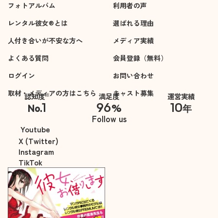
フォトアルバム
利用者の声
レンタル彼女®とは
選ばれる理由
人付き合いが不安な方へ
メディア実績
よくある質問
会員登録（無料）
ログイン
お問い合わせ
取材・メディアの方はこちら
キャスト募集
※
認知度
満足度
運営実績
1
96
10
No.
%
年
※自社調べ
Follow us
Youtube
X (Twitter)
Instagram
TikTok