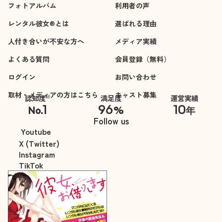
フォトアルバム
利用者の声
レンタル彼女®とは
選ばれる理由
人付き合いが不安な方へ
メディア実績
よくある質問
会員登録（無料）
ログイン
お問い合わせ
取材・メディアの方はこちら
キャスト募集
※
認知度
満足度
運営実績
1
96
10
No.
%
年
※自社調べ
Follow us
Youtube
X (Twitter)
Instagram
TikTok