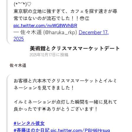
(*´︶`*)♡
東京駅の立地に強すぎて、カフェを探す速さが尋
常ではないのが流石でした！！😳👏
pic.twitter.com/nvWG8WVhBR
— 佐々木遥 (@haruka_rkp)
December 17,
2025
美術館とクリスマスマーケットデート
2025
年
12
月
17
日に投稿
佐々木遥
お客様と六本木でクリスマスマーケットとイルミ
ネーションを見てきました！
イルミネーションが点灯した瞬間を一緒に見れて
良かったです🌟ありがとうございます！
#レンタル彼女
#斉藤ほのか日記
pic.twitter.com/PBHi6Hrsug