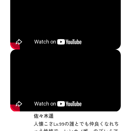
佐々木遥
人懐こさLv.99の誰とでも仲良くなれち
ゃう性格で、レンカノ唯一のプレミア