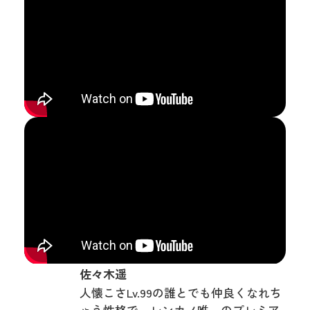
佐々木遥
人懐こさLv.99の誰とでも仲良くなれち
ゃう性格で、レンカノ唯一のプレミア