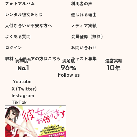
フォトアルバム
利用者の声
レンタル彼女®とは
選ばれる理由
人付き合いが不安な方へ
メディア実績
よくある質問
会員登録（無料）
ログイン
お問い合わせ
取材・メディアの方はこちら
キャスト募集
※
認知度
満足度
運営実績
1
96
10
No.
%
年
※自社調べ
Follow us
Youtube
X (Twitter)
Instagram
TikTok