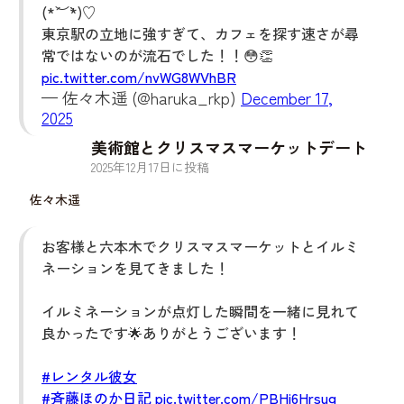
(*´︶`*)♡
東京駅の立地に強すぎて、カフェを探す速さが尋
常ではないのが流石でした！！😳👏
pic.twitter.com/nvWG8WVhBR
— 佐々木遥 (@haruka_rkp)
December 17,
2025
美術館とクリスマスマーケットデート
2025
年
12
月
17
日に投稿
佐々木遥
お客様と六本木でクリスマスマーケットとイルミ
ネーションを見てきました！
イルミネーションが点灯した瞬間を一緒に見れて
良かったです🌟ありがとうございます！
#レンタル彼女
#斉藤ほのか日記
pic.twitter.com/PBHi6Hrsug