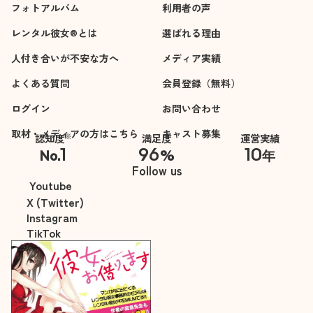
フォトアルバム
利用者の声
レンタル彼女®とは
選ばれる理由
人付き合いが不安な方へ
メディア実績
よくある質問
会員登録（無料）
ログイン
お問い合わせ
取材・メディアの方はこちら
キャスト募集
※
認知度
満足度
運営実績
1
96
10
No.
%
年
※自社調べ
Follow us
Youtube
X (Twitter)
Instagram
TikTok