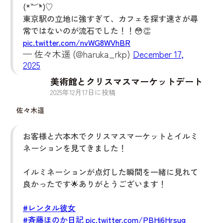
(*´︶`*)♡
東京駅の立地に強すぎて、カフェを探す速さが尋
常ではないのが流石でした！！😳👏
pic.twitter.com/nvWG8WVhBR
— 佐々木遥 (@haruka_rkp)
December 17,
2025
美術館とクリスマスマーケットデート
2025
年
12
月
17
日に投稿
佐々木遥
お客様と六本木でクリスマスマーケットとイルミ
ネーションを見てきました！
イルミネーションが点灯した瞬間を一緒に見れて
良かったです🌟ありがとうございます！
#レンタル彼女
#斉藤ほのか日記
pic.twitter.com/PBHi6Hrsug