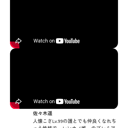
佐々木遥
人懐こさLv.99の誰とでも仲良くなれち
ゃう性格で、レンカノ唯一のプレミア