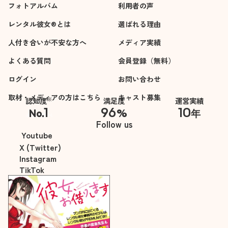
フォトアルバム
利用者の声
レンタル彼女®とは
選ばれる理由
人付き合いが不安な方へ
メディア実績
よくある質問
会員登録（無料）
ログイン
お問い合わせ
取材・メディアの方はこちら
キャスト募集
※
認知度
満足度
運営実績
1
96
10
No.
%
年
※自社調べ
Follow us
Youtube
X (Twitter)
Instagram
TikTok