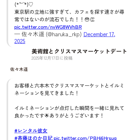
(*´︶`*)♡
東京駅の立地に強すぎて、カフェを探す速さが尋
常ではないのが流石でした！！😳👏
pic.twitter.com/nvWG8WVhBR
— 佐々木遥 (@haruka_rkp)
December 17,
2025
美術館とクリスマスマーケットデート
2025
年
12
月
17
日に投稿
佐々木遥
お客様と六本木でクリスマスマーケットとイルミ
ネーションを見てきました！
イルミネーションが点灯した瞬間を一緒に見れて
良かったです🌟ありがとうございます！
#レンタル彼女
#斉藤ほのか日記
pic.twitter.com/PBHi6Hrsug