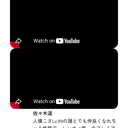
佐々木遥
人懐こさLv.99の誰とでも仲良くなれち
ゃう性格で、レンカノ唯一のプレミア