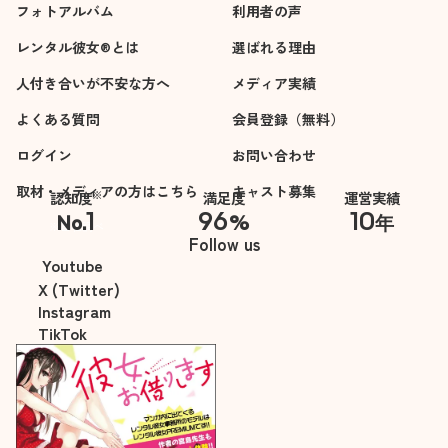
フォトアルバム
利用者の声
レンタル彼女®とは
選ばれる理由
人付き合いが不安な方へ
メディア実績
よくある質問
会員登録（無料）
ログイン
お問い合わせ
取材・メディアの方はこちら
キャスト募集
※
認知度
満足度
運営実績
1
96
10
No.
%
年
※自社調べ
Follow us
Youtube
X (Twitter)
Instagram
TikTok