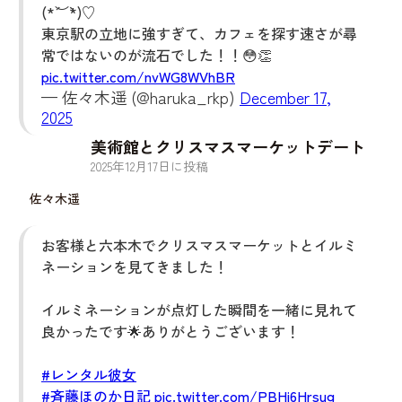
(*´︶`*)♡
東京駅の立地に強すぎて、カフェを探す速さが尋
常ではないのが流石でした！！😳👏
pic.twitter.com/nvWG8WVhBR
— 佐々木遥 (@haruka_rkp)
December 17,
2025
美術館とクリスマスマーケットデート
2025
年
12
月
17
日に投稿
佐々木遥
お客様と六本木でクリスマスマーケットとイルミ
ネーションを見てきました！
イルミネーションが点灯した瞬間を一緒に見れて
良かったです🌟ありがとうございます！
#レンタル彼女
#斉藤ほのか日記
pic.twitter.com/PBHi6Hrsug