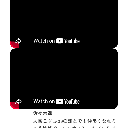
佐々木遥
人懐こさLv.99の誰とでも仲良くなれち
ゃう性格で、レンカノ唯一のプレミア