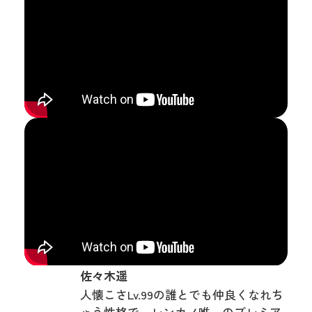
佐々木遥
人懐こさLv.99の誰とでも仲良くなれち
ゃう性格で、レンカノ唯一のプレミア