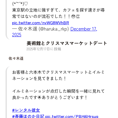
(*´︶`*)♡
東京駅の立地に強すぎて、カフェを探す速さが尋
常ではないのが流石でした！！😳👏
pic.twitter.com/nvWG8WVhBR
— 佐々木遥 (@haruka_rkp)
December 17,
2025
美術館とクリスマスマーケットデート
2025
年
12
月
17
日に投稿
佐々木遥
お客様と六本木でクリスマスマーケットとイルミ
ネーションを見てきました！
イルミネーションが点灯した瞬間を一緒に見れて
良かったです🌟ありがとうございます！
#レンタル彼女
#斉藤ほのか日記
pic.twitter.com/PBHi6Hrsug