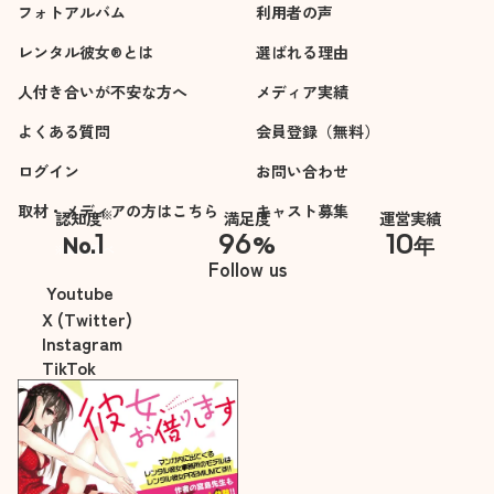
フォトアルバム
利用者の声
レンタル彼女®とは
選ばれる理由
人付き合いが不安な方へ
メディア実績
よくある質問
会員登録（無料）
ログイン
お問い合わせ
取材・メディアの方はこちら
キャスト募集
※
認知度
満足度
運営実績
1
96
10
No.
%
年
※自社調べ
Follow us
Youtube
X (Twitter)
Instagram
TikTok