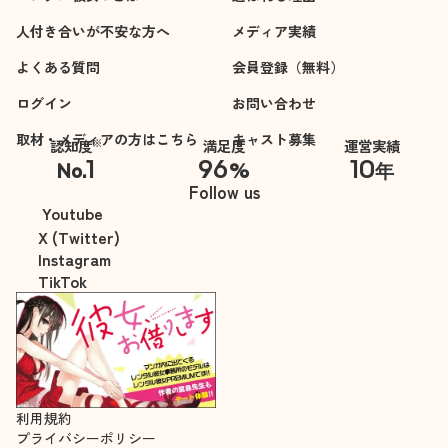
人付き合いが不安な方へ
メディア実績
よくある質問
会員登録（無料）
ログイン
お問い合わせ
取材・メディアの方はこちら
キャスト募集
※
認知度
満足度
運営実績
1
96
10
No.
%
年
※自社調べ
Follow us
Youtube
X (Twitter)
Instagram
TikTok
利用規約
プライバシーポリシー