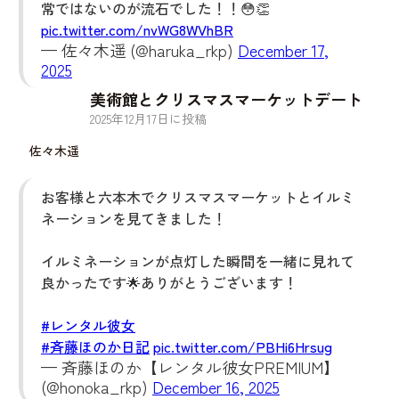
常ではないのが流石でした！！😳👏
pic.twitter.com/nvWG8WVhBR
— 佐々木遥 (@haruka_rkp)
December 17,
2025
美術館とクリスマスマーケットデート
2025
年
12
月
17
日に投稿
佐々木遥
お客様と六本木でクリスマスマーケットとイルミ
ネーションを見てきました！
イルミネーションが点灯した瞬間を一緒に見れて
良かったです🌟ありがとうございます！
#レンタル彼女
#斉藤ほのか日記
pic.twitter.com/PBHi6Hrsug
— 斉藤ほのか【レンタル彼女PREMIUM】
(@honoka_rkp)
December 16, 2025