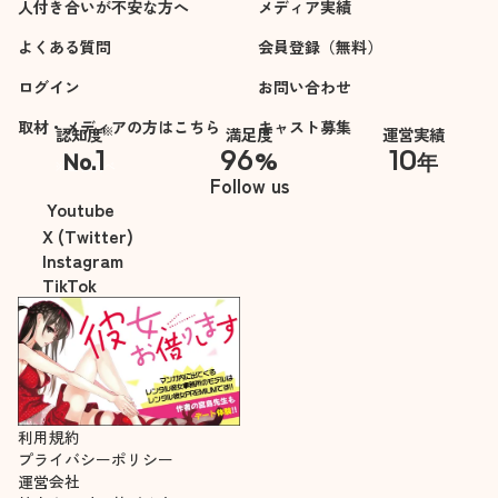
人付き合いが不安な方へ
メディア実績
よくある質問
会員登録（無料）
ログイン
お問い合わせ
取材・メディアの方はこちら
キャスト募集
※
認知度
満足度
運営実績
1
96
10
No.
%
年
※自社調べ
Follow us
Youtube
X (Twitter)
Instagram
TikTok
利用規約
プライバシーポリシー
運営会社