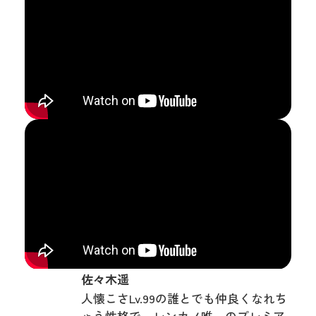
佐々木遥
人懐こさLv.99の誰とでも仲良くなれち
ゃう性格で、レンカノ唯一のプレミア