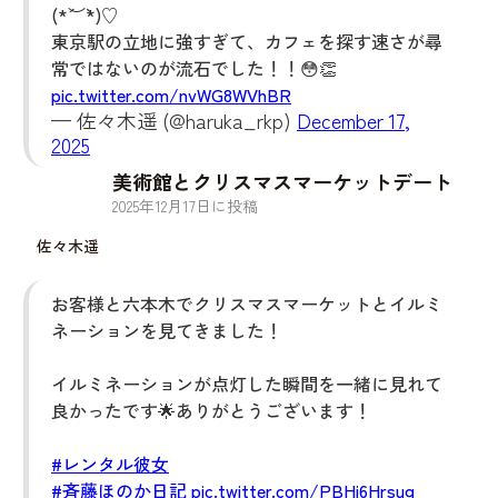
(*´︶`*)♡
東京駅の立地に強すぎて、カフェを探す速さが尋
常ではないのが流石でした！！😳👏
pic.twitter.com/nvWG8WVhBR
— 佐々木遥 (@haruka_rkp)
December 17,
2025
美術館とクリスマスマーケットデート
2025
年
12
月
17
日に投稿
佐々木遥
お客様と六本木でクリスマスマーケットとイルミ
ネーションを見てきました！
イルミネーションが点灯した瞬間を一緒に見れて
良かったです🌟ありがとうございます！
#レンタル彼女
#斉藤ほのか日記
pic.twitter.com/PBHi6Hrsug