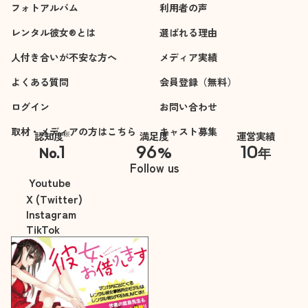
フォトアルバム
利用者の声
レンタル彼女®とは
選ばれる理由
人付き合いが不安な方へ
メディア実績
よくある質問
会員登録（無料）
ログイン
お問い合わせ
取材・メディアの方はこちら
キャスト募集
※
認知度
満足度
運営実績
1
96
10
No.
%
年
※自社調べ
Follow us
Youtube
X (Twitter)
Instagram
TikTok