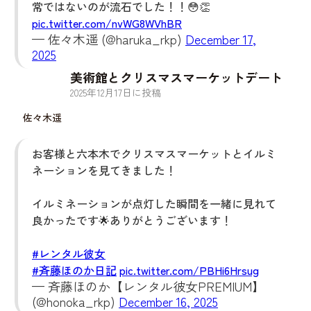
常ではないのが流石でした！！😳👏
pic.twitter.com/nvWG8WVhBR
— 佐々木遥 (@haruka_rkp)
December 17,
2025
美術館とクリスマスマーケットデート
2025
年
12
月
17
日に投稿
佐々木遥
お客様と六本木でクリスマスマーケットとイルミ
ネーションを見てきました！
イルミネーションが点灯した瞬間を一緒に見れて
良かったです🌟ありがとうございます！
#レンタル彼女
#斉藤ほのか日記
pic.twitter.com/PBHi6Hrsug
— 斉藤ほのか【レンタル彼女PREMIUM】
(@honoka_rkp)
December 16, 2025