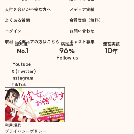
人付き合いが不安な方へ
メディア実績
よくある質問
会員登録（無料）
ログイン
お問い合わせ
取材・メディアの方はこちら
キャスト募集
※
認知度
満足度
運営実績
1
96
10
No.
%
年
※自社調べ
Follow us
Youtube
X (Twitter)
Instagram
TikTok
利用規約
プライバシーポリシー