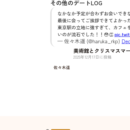
その他のデートLOG
なかなか予定が合わずお会いでき
最後に会ってご挨拶できてよかったです
東京駅の立地に強すぎて、カフェ
いのが流石でした！！😳👏
pic.tw
— 佐々木遥 (@haruka_rkp)
Dec
美術館とクリスマスマ
2025
年
12
月
17
日に投稿
佐々木遥