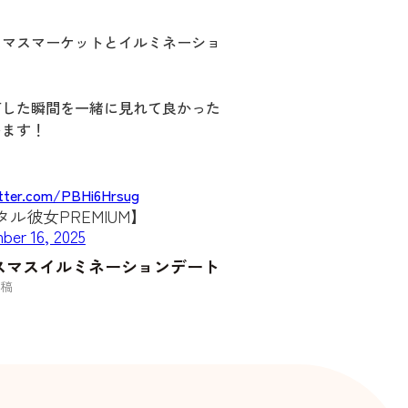
スマスマーケットとイルミネーショ
灯した瞬間を一緒に見れて良かった
います！
itter.com/PBHi6Hrsug
ル彼女PREMIUM】
ber 16, 2025
スマスイルミネーションデート
稿