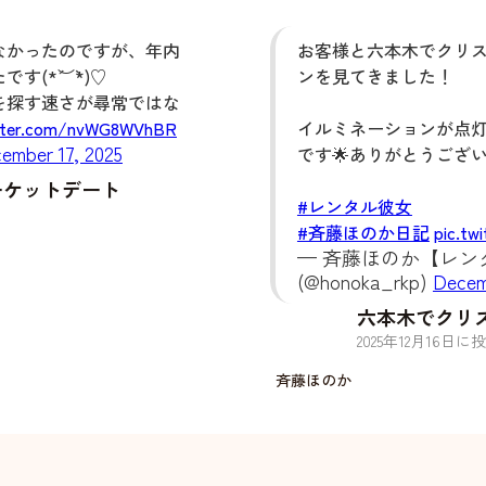
なかったのですが、年内
お客様と六本木でクリ
(*´︶`*)♡
ンを見てきました！
を探す速さが尋常ではな
itter.com/nvWG8WVhBR
イルミネーションが点
ember 17, 2025
です🌟ありがとうござ
ーケットデート
#レンタル彼女
#斉藤ほのか日記
pic.tw
— 斉藤ほのか【レンタ
(@honoka_rkp)
Decem
六本木でクリ
2025
年
12
月
16
日に投
斉藤ほのか