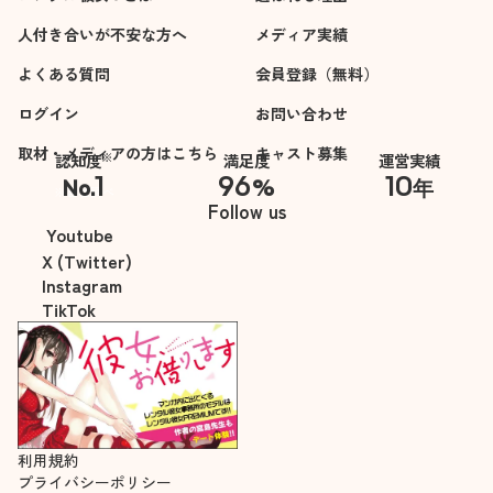
人付き合いが不安な方へ
メディア実績
よくある質問
会員登録（無料）
ログイン
お問い合わせ
取材・メディアの方はこちら
キャスト募集
※
認知度
満足度
運営実績
1
96
10
No.
%
年
※自社調べ
Follow us
Youtube
X (Twitter)
Instagram
TikTok
利用規約
プライバシーポリシー