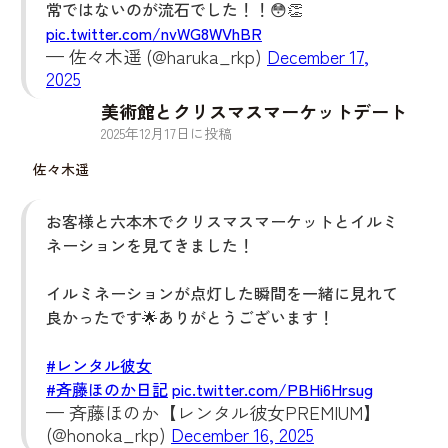
常ではないのが流石でした！！😳👏
pic.twitter.com/nvWG8WVhBR
— 佐々木遥 (@haruka_rkp)
December 17,
2025
美術館とクリスマスマーケットデート
2025
年
12
月
17
日に投稿
佐々木遥
お客様と六本木でクリスマスマーケットとイルミ
ネーションを見てきました！
イルミネーションが点灯した瞬間を一緒に見れて
良かったです🌟ありがとうございます！
#レンタル彼女
#斉藤ほのか日記
pic.twitter.com/PBHi6Hrsug
— 斉藤ほのか【レンタル彼女PREMIUM】
(@honoka_rkp)
December 16, 2025