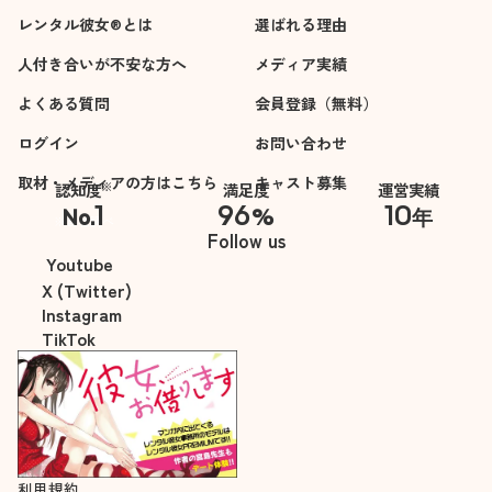
レンタル彼女®とは
選ばれる理由
人付き合いが不安な方へ
メディア実績
よくある質問
会員登録（無料）
ログイン
お問い合わせ
取材・メディアの方はこちら
キャスト募集
※
認知度
満足度
運営実績
1
96
10
No.
%
年
※自社調べ
Follow us
Youtube
X (Twitter)
Instagram
TikTok
利用規約