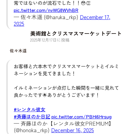
常ではないのが流石でした！！😳👏
pic.twitter.com/nvWG8WVhBR
— 佐々木遥 (@haruka_rkp)
December 17,
2025
美術館とクリスマスマーケットデート
2025
年
12
月
17
日に投稿
佐々木遥
お客様と六本木でクリスマスマーケットとイルミ
ネーションを見てきました！
イルミネーションが点灯した瞬間を一緒に見れて
良かったです🌟ありがとうございます！
#レンタル彼女
#斉藤ほのか日記
pic.twitter.com/PBHi6Hrsug
— 斉藤ほのか【レンタル彼女PREMIUM】
(@honoka_rkp)
December 16, 2025