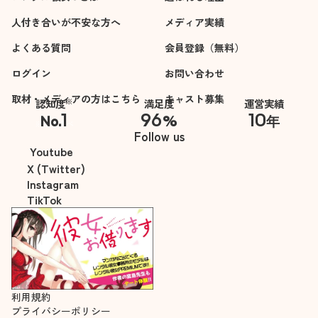
人付き合いが不安な方へ
メディア実績
よくある質問
会員登録（無料）
ログイン
お問い合わせ
取材・メディアの方はこちら
キャスト募集
※
認知度
満足度
運営実績
1
96
10
No.
%
年
※自社調べ
Follow us
Youtube
X (Twitter)
Instagram
TikTok
利用規約
プライバシーポリシー