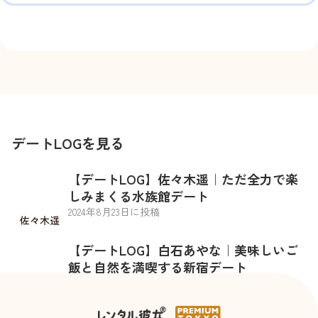
デートLOGを見る
【デートLOG】佐々木遥｜ただ全力で楽
しみまくる水族館デート
2024
年
8
月
23
日に投稿
佐々木遥
【デートLOG】白石あやな｜美味しいご
飯と自然を満喫する新宿デート
2024
年
10
月
29
日に投稿
白石あやな