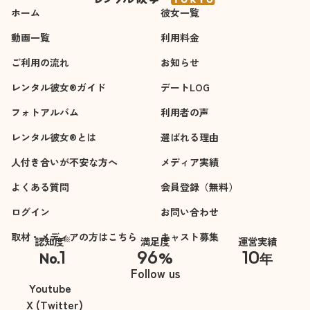
ホーム
彼女一覧
動画一覧
利用料金
ご利用の流れ
お知らせ
レンタル彼女®ガイド
デートLOG
フォトアルバム
利用者の声
レンタル彼女®とは
選ばれる理由
人付き合いが不安な方へ
メディア実績
よくある質問
会員登録（無料）
ログイン
お問い合わせ
取材・メディアの方はこちら
キャスト募集
※
認知度
満足度
運営実績
1
96
10
No.
%
年
※自社調べ
Follow us
Youtube
X (Twitter)