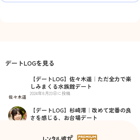
デートLOGを見る
【デートLOG】佐々木遥｜ただ全力で楽
しみまくる水族館デート
2024
年
8
月
23
日に投稿
佐々木遥
【デートLOG】杉崎澪｜改めて定番の良
さを感じる、お台場デート
2024
年
10
月
29
日に投稿
杉崎澪