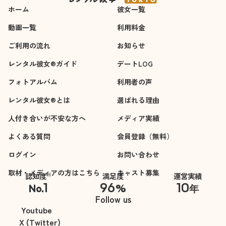
ホーム
彼女一覧
動画一覧
利用料金
ご利用の流れ
お知らせ
レンタル彼女®ガイド
デートLOG
フォトアルバム
利用者の声
レンタル彼女®とは
選ばれる理由
人付き合いが不安な方へ
メディア実績
よくある質問
会員登録（無料）
ログイン
お問い合わせ
取材・メディアの方はこちら
キャスト募集
※
認知度
満足度
運営実績
1
96
10
No.
%
年
※自社調べ
Follow us
Youtube
X (Twitter)