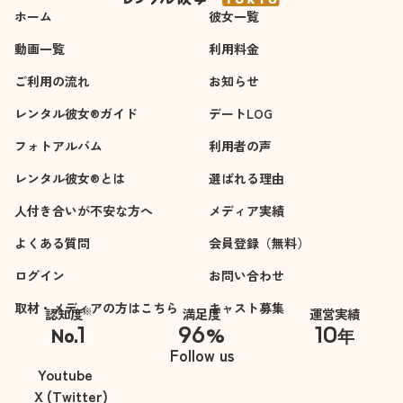
ホーム
彼女一覧
動画一覧
利用料金
ご利用の流れ
お知らせ
レンタル彼女®ガイド
デートLOG
フォトアルバム
利用者の声
レンタル彼女®とは
選ばれる理由
人付き合いが不安な方へ
メディア実績
よくある質問
会員登録（無料）
ログイン
お問い合わせ
取材・メディアの方はこちら
キャスト募集
※
認知度
満足度
運営実績
1
96
10
No.
%
年
※自社調べ
Follow us
Youtube
X (Twitter)