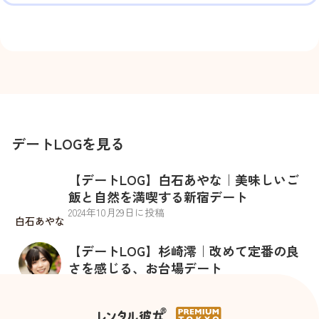
デートLOGを見る
【デートLOG】白石あやな｜美味しいご
飯と自然を満喫する新宿デート
2024
年
10
月
29
日に投稿
白石あやな
【デートLOG】杉崎澪｜改めて定番の良
さを感じる、お台場デート
2024
年
10
月
29
日に投稿
杉崎澪