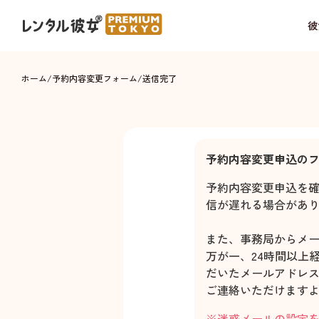
彼
ホーム
/
予約内容変更フォーム
/
送信完了
予約内容変更申込の
予約内容変更申込を
信が遅れる場合があ
また、事務局からメ
万が一、24時間以上
だいたメールアドレ
ご連絡いただけます
※迷惑メールの設定をされ