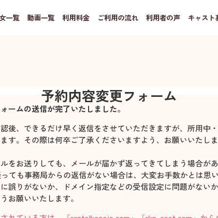
女一覧
動画一覧
利用料金
ご利用の流れ
利用者の声
キャスト
予約内容変更フォーム
フォームの送信が完了いたしました。
確認後、できるだけ早く返信をさせていただきますが、所用中
ります。その際は何卒ご了承くださいますよう、お願いいたし
ールをお送りしても、メールが届かず返ってきてしまう場合が
経っても事務局からの返信がない場合は、大変お手数かとは思
スに誤りがないか、ドメイン指定などの受信設定に問題がない
ようお願いいたします。
ている方は、「rentalkanojo.com」「rkp-cast.com