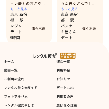
ョン能力の高さや丁
うな彼女さんでし
寧な仕草など、遥さ
もっと見る
た。
もっと見る
東京
新宿
東京
新宿
んとのデートは日ご
都
駅
都
駅
ろのストレスを忘れ
レジャー
パンケー
て癒される貴重な体
佐々木遥
佐々木遥
デート
キ屋さん
験でした。とても楽
5時間
デート
しく感銘を受けまし
3時間
た。デート前のメー
ルやり取りも面白く
てテンションがあが
ホーム
りました。メディア
彼女一覧
で取り上げられた以
動画一覧
利用料金
上にかわいいプロフ
ご利用の流れ
ェショナルなキャス
お知らせ
トさんです！悪い点
レンタル彼女®ガイド
デートLOG
はありません、１０
フォトアルバム
０点満点です。
利用者の声
レンタル彼女®とは
選ばれる理由