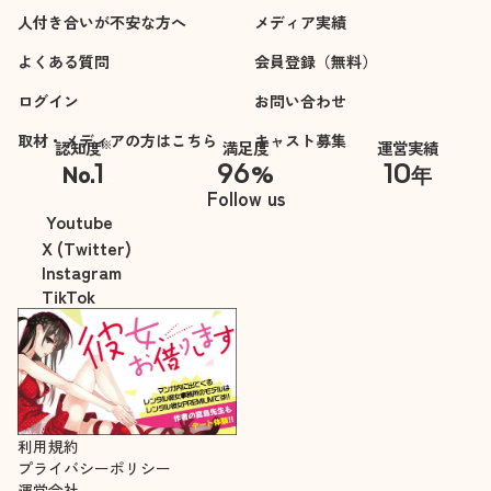
人付き合いが不安な方へ
メディア実績
よくある質問
会員登録（無料）
ログイン
お問い合わせ
取材・メディアの方はこちら
キャスト募集
※
認知度
満足度
運営実績
1
96
10
No.
%
年
※自社調べ
Follow us
Youtube
X (Twitter)
Instagram
TikTok
利用規約
プライバシーポリシー
運営会社