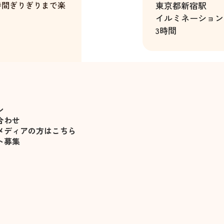
時間ぎりぎりまで楽
東京都
新宿駅
イルミネーション
たが、随分楽しませ
3時間
見送ってくれた事も
中村千花
で申し込みたいと思
ン
一切ありません。
合わせ
メディアの方はこちら
ト募集