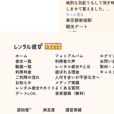
格別な気配りもして頂き
しませて貰えました。
僅か５時間のデートでし
もっと見る
東京都
新宿駅
て貰えました。
観光デート
最後も地下鉄の入口まで
5時間
気分良かったです。
ぜひまた、中村千花さん
っています。
ホーム
フォトアルバム
ログイ
悪い点や改善すべき点は
彼女一覧
利用者の声
お問い
動画一覧
レンタル彼女®とは
取材・
利用料金
選ばれる理由
キャス
ご利用の流れ
人付き合いが不安な方へ
お知らせ
メディア実績
レンタル彼女®ガイド
よくある質問
デートLOG
会員登録（無料）
認知度
満足度
運営実績
※