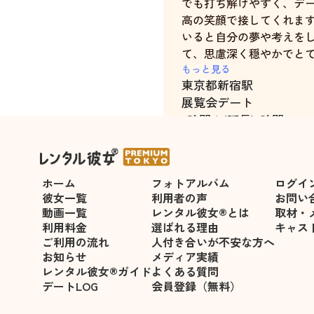
でも打ち解けやすく、デ
高の笑顔で接してくれます
いると自分の夢や考えを
て、思慮深く穏やかでと
もある、何度も逢いたい
もっと見る
東京都
新宿駅
な女性だと思いました。
展覧会デート
5時間＋(延長)1時間
ホーム
フォトアルバム
ログイ
彼女一覧
利用者の声
お問い
動画一覧
レンタル彼女®とは
取材・
利用料金
選ばれる理由
キャス
ご利用の流れ
人付き合いが不安な方へ
お知らせ
メディア実績
レンタル彼女®ガイド
よくある質問
デートLOG
会員登録（無料）