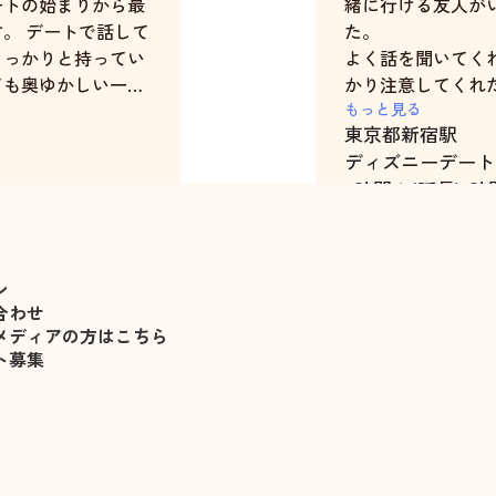
ートの始まりから最
緒に行ける友人が
。 デートで話して
た。
しっかりと持ってい
よく話を聞いてく
ても奥ゆかしい一面
かり注意してくれ
と思ってしまう素敵
るように接して頂
もっと見る
東京都
新宿駅
た。
ディズニーデート
7時間＋(延長)1時
高橋沙奈
ン
合わせ
メディアの方はこちら
ト募集