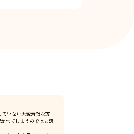
していない大変素敵な方
が惹かれてしまうのではと感