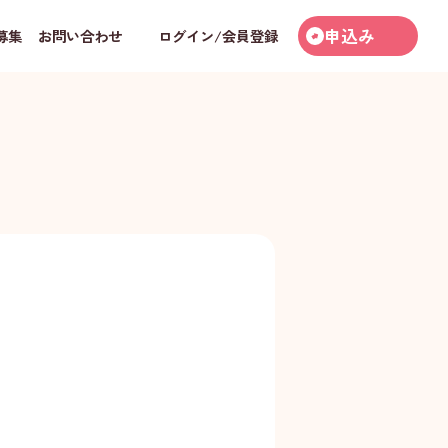
申込み
募集
お問い合わせ
ログイン/会員登録