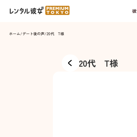
彼
ホーム
/
デート後の声
/
20代 T様
20代 T様