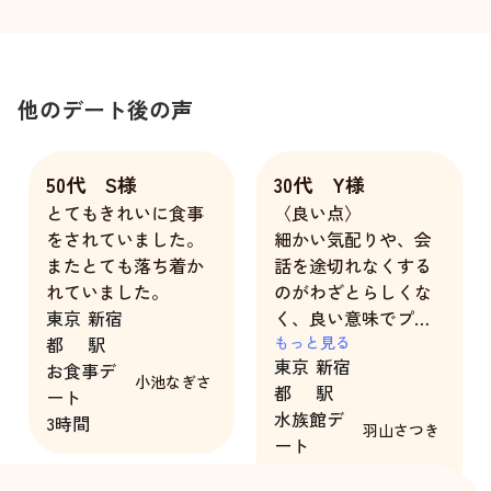
他のデート後の声
50代 S様
30代 Y様
とてもきれいに食事
〈良い点〉
をされていました。
細かい気配りや、会
またとても落ち着か
話を途切れなくする
れていました。
のがわざとらしくな
東京
新宿
く、良い意味でプロ
都
駅
っぽさのない自然な
もっと見る
東京
新宿
お食事デ
明るさがあり、ビジ
小池なぎさ
都
駅
ート
ネス感がありませ
水族館デ
3時間
ん。親しみやすさの
羽山さつき
ート
裏に、隠しきれない
5時間
真面目で熱心な部分