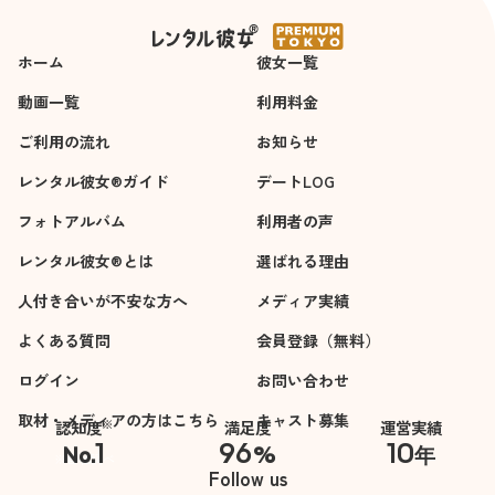
が垣間見え、1度のレ
ンタルで大ファンに
ホーム
彼女一覧
なりました。テンシ
ョンも丁度よく朗ら
動画一覧
利用料金
かでした。
ご利用の流れ
お知らせ
ビジュアルもお写真
より綺麗な方です
レンタル彼女®ガイド
デートLOG
（写真も十分にお綺
フォトアルバム
利用者の声
麗ですが）。今回は
水族館でしたが、他
レンタル彼女®とは
選ばれる理由
にもぜひご一緒して
人付き合いが不安な方へ
メディア実績
欲しいです。
よくある質問
会員登録（無料）
〈改善点〉
ログイン
お問い合わせ
今後の為になるとい
いなと思い、いろい
取材・メディアの方はこちら
キャスト募集
※
認知度
満足度
運営実績
ろ考えましたが、マ
1
96
10
No.
%
年
イナス要素は本当に
※自社調べ
Follow us
ありませんでした。