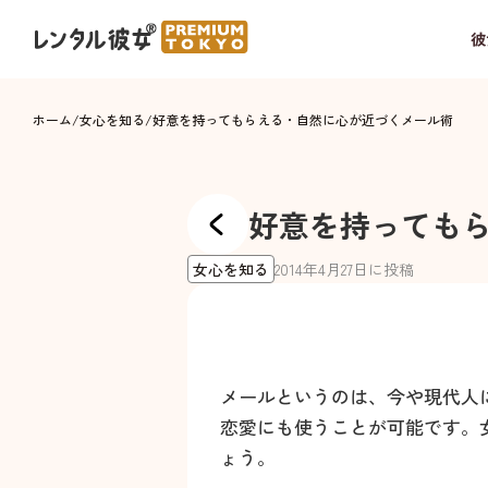
彼
ホーム
/
女心を知る
/
好意を持ってもらえる・自然に心が近づくメール術
好意を持っても
女心を知る
2014
年
4
月
27
日に投稿
メールというのは、今や現代人
恋愛にも使うことが可能です。
ょう。