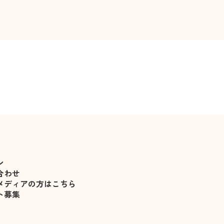
恋愛テクニック
恋愛を成就させる駆け引
ン
合わせ
メディアの方はこちら
ト募集