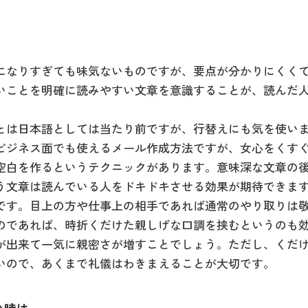
になりすぎても味気ないものですが、要点が分かりにくく
いことを明確に読みやすい文章を意識することが、読んだ
とは日本語としては当たり前ですが、行替えにも気を使い
ビジネス面でも使えるメール作成方法ですが、女心をくす
空白を作るというテクニックがあります。意味深な文章の
う文章は読んでいる人をドキドキさせる効果が期待できま
です。目上の方や仕事上の相手であれば通常のやり取りは
のであれば、時折くだけた親しげな口調を挟むというのも
が出来て一気に親密さが増すことでしょう。ただし、くだ
いので、あくまで礼儀はわきまえることが大切です。