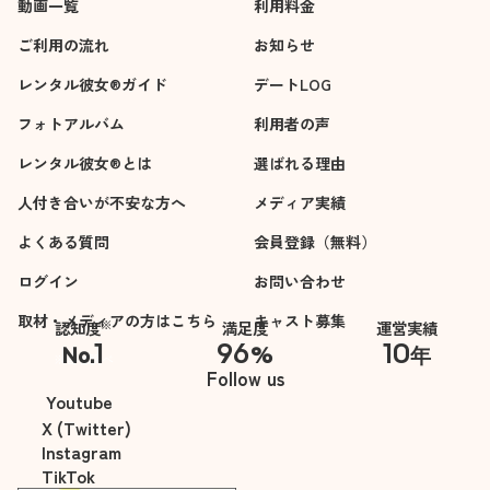
動画一覧
利用料金
ご利用の流れ
お知らせ
レンタル彼女®ガイド
デートLOG
フォトアルバム
利用者の声
レンタル彼女®とは
選ばれる理由
人付き合いが不安な方へ
メディア実績
よくある質問
会員登録（無料）
ログイン
お問い合わせ
取材・メディアの方はこちら
キャスト募集
※
認知度
満足度
運営実績
1
96
10
No.
%
年
※自社調べ
Follow us
Youtube
X (Twitter)
Instagram
TikTok