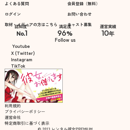
よくある質問
会員登録（無料）
ログイン
お問い合わせ
取材・メディアの方はこちら
キャスト募集
※
認知度
満足度
運営実績
1
96
10
No.
%
年
※自社調べ
Follow us
Youtube
X (Twitter)
Instagram
TikTok
利用規約
プライバシーポリシー
運営会社
特定商取引に基づく表示
© 2013 レンタル彼女PREMIUM