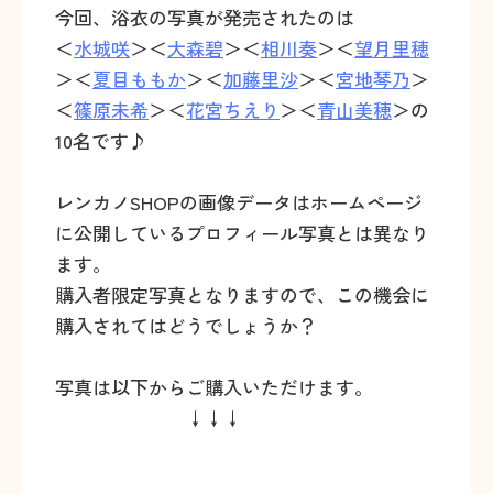
今回、浴衣の写真が発売されたのは
＜
水城咲
＞＜
大森碧
＞＜
相川奏
＞＜
望月里穂
＞＜
夏目ももか
＞＜
加藤里沙
＞＜
宮地琴乃
＞
＜
篠原未希
＞＜
花宮ちえり
＞＜
青山美穂
＞の
10名です♪
レンカノSHOPの画像データはホームページ
に公開しているプロフィール写真とは異なり
ます。
購入者限定写真となりますので、この機会に
購入されてはどうでしょうか？
写真は以下からご購入いただけます。
↓↓↓