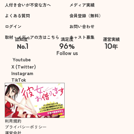
人付き合いが不安な方へ
メディア実績
よくある質問
会員登録（無料）
ログイン
お問い合わせ
取材・メディアの方はこちら
キャスト募集
※
認知度
満足度
運営実績
1
96
10
No.
%
年
※自社調べ
Follow us
Youtube
X (Twitter)
Instagram
TikTok
利用規約
プライバシーポリシー
運営会社