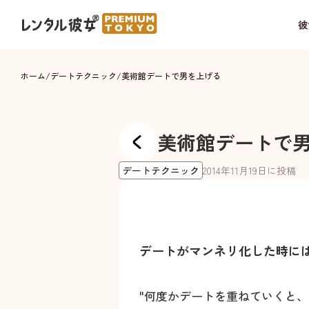
彼
ホーム
/
デートテクニック
/
美術館デートで男を上げる
美術館デートで
デートテクニック
2014
年
11
月
19
日に投稿
デートがマンネリ化した時に
"何度かデートを重ねていくと