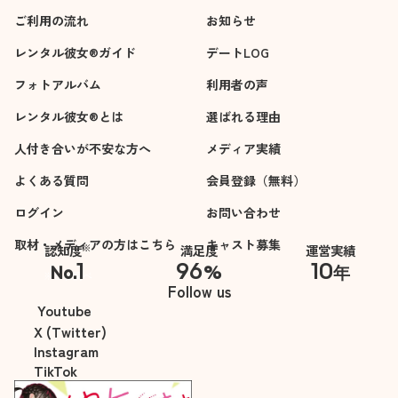
ご利用の流れ
お知らせ
レンタル彼女®ガイド
デートLOG
フォトアルバム
利用者の声
レンタル彼女®とは
選ばれる理由
人付き合いが不安な方へ
メディア実績
よくある質問
会員登録（無料）
ログイン
お問い合わせ
取材・メディアの方はこちら
キャスト募集
※
認知度
満足度
運営実績
1
96
10
No.
%
年
※自社調べ
Follow us
Youtube
X (Twitter)
Instagram
TikTok