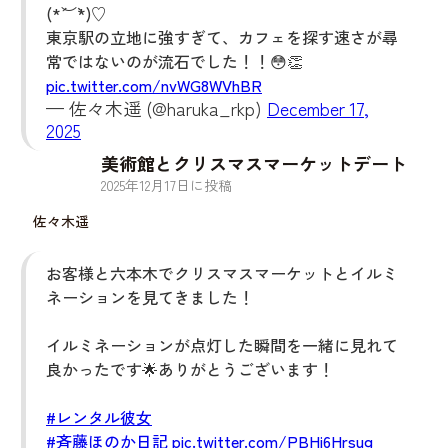
(*´︶`*)♡
東京駅の立地に強すぎて、カフェを探す速さが尋
常ではないのが流石でした！！😳👏
pic.twitter.com/nvWG8WVhBR
— 佐々木遥 (@haruka_rkp)
December 17,
2025
美術館とクリスマスマーケットデート
2025
年
12
月
17
日に投稿
佐々木遥
お客様と六本木でクリスマスマーケットとイルミ
ネーションを見てきました！
イルミネーションが点灯した瞬間を一緒に見れて
良かったです🌟ありがとうございます！
#レンタル彼女
#斉藤ほのか日記
pic.twitter.com/PBHi6Hrsug