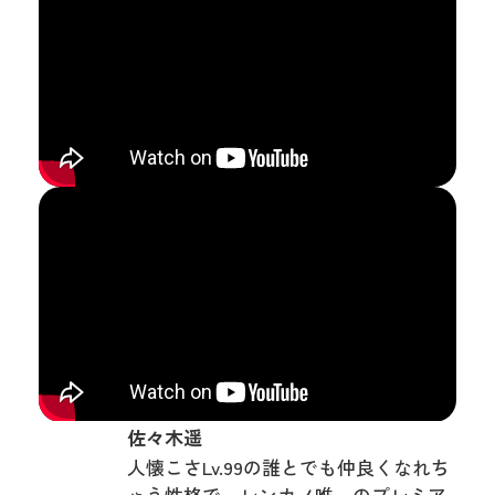
佐々木遥
人懐こさLv.99の誰とでも仲良くなれち
ゃう性格で、レンカノ唯一のプレミア