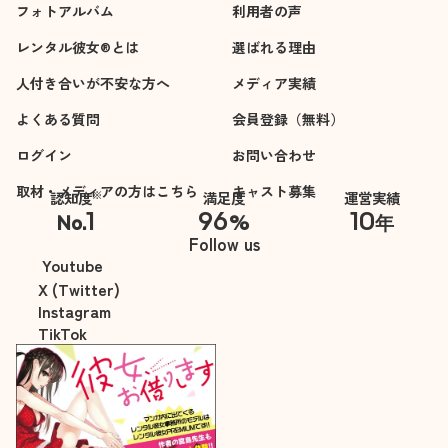
フォトアルバム
利用者の声
レンタル彼女®とは
選ばれる理由
人付き合いが不安な方へ
メディア実績
よくある質問
会員登録（無料）
ログイン
お問い合わせ
取材・メディアの方はこちら
キャスト募集
※
認知度
満足度
運営実績
1
96
10
No.
%
年
※自社調べ
Follow us
Youtube
X (Twitter)
Instagram
TikTok