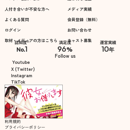
人付き合いが不安な方へ
メディア実績
よくある質問
会員登録（無料）
ログイン
お問い合わせ
取材・メディアの方はこちら
キャスト募集
※
認知度
満足度
運営実績
1
96
10
No.
%
年
※自社調べ
Follow us
Youtube
X (Twitter)
Instagram
TikTok
利用規約
プライバシーポリシー