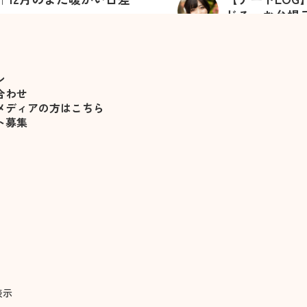
じる、お台場
2024
年
10
月
29
日に
杉崎澪
ン
合わせ
メディアの方はこちら
ト募集
表示