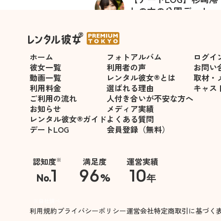
しの中の公園デート
2024
年
10
月
29
日に投稿
杉崎澪
ホーム
フォトアルバム
ログイ
彼女一覧
利用者の声
お問い
動画一覧
レンタル彼女®とは
取材・
利用料金
選ばれる理由
キャス
ご利用の流れ
人付き合いが不安な方へ
お知らせ
メディア実績
レンタル彼女®ガイド
よくある質問
デートLOG
会員登録（無料）
認知度
満足度
運営実績
※
1
96
10
No.
%
年
※自社調べ
利用規約
プライバシーポリシー
運営会社
特定商取引に基づく