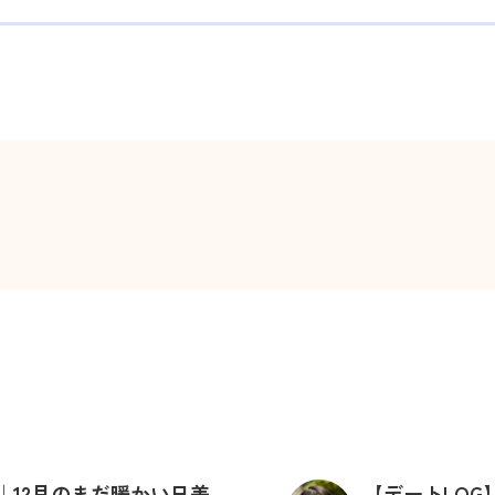
｜12月のまだ暖かい日差
【デートLO