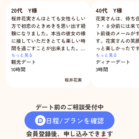
20代 Y様
40代 Y様
桜井花実さんはとても女性らしい
花実さんは、待ち
方で初恋のときめきを思い出す経
７・８分前には来
験になりました。本当の彼女の様
ト前後のメールが
に接していただきとても楽しい時
す。花実さんの笑
間を過ごすことが出来ました。ま
っと楽しかったで
た利用します。
もっと見る
今度また花実さん
もっと見る
観光デート
ディナーデート
です。
10時間
3時間
桜井花実
デート前のご相談受付中
日程/プランを確認
会員登録後、申し込みできます