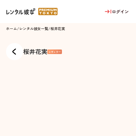
ログイン
ホーム
/
レンタル彼女一覧
/
桜井花実
桜井花実
レギュラー